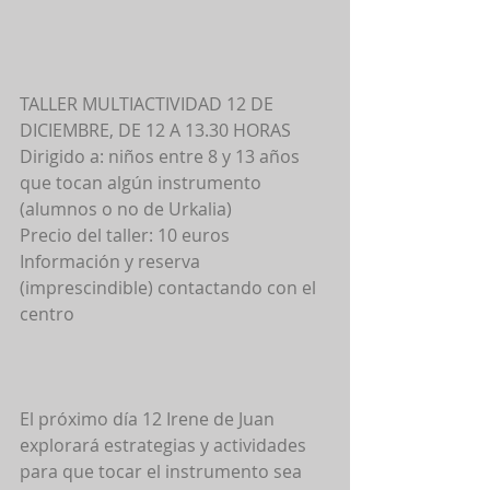
TALLER MULTIACTIVIDAD 12 DE 
DICIEMBRE, DE 12 A 13.30 HORAS 
Dirigido a: niños entre 8 y 13 años 
que tocan algún instrumento 
(alumnos o no de Urkalia) 
Precio del taller: 10 euros 
Información y reserva 
(imprescindible) contactando con el 
centro 
El próximo día 12 Irene de Juan 
explorará estrategias y actividades 
para que tocar el instrumento sea 