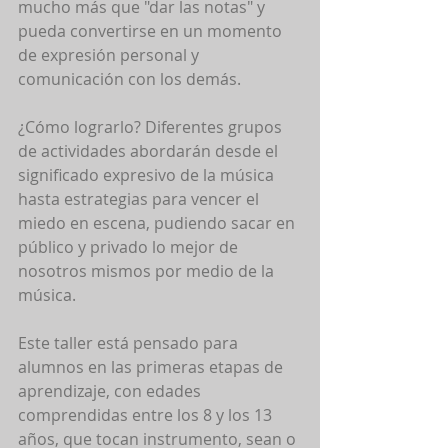
mucho más que "dar las notas" y 
pueda convertirse en un momento 
de expresión personal y 
comunicación con los demás. 
¿Cómo lograrlo? Diferentes grupos 
de actividades abordarán desde el 
significado expresivo de la música 
hasta estrategias para vencer el 
miedo en escena, pudiendo sacar en 
público y privado lo mejor de 
nosotros mismos por medio de la 
música. 
Este taller está pensado para 
alumnos en las primeras etapas de 
aprendizaje, con edades 
comprendidas entre los 8 y los 13 
años, que tocan instrumento, sean o 