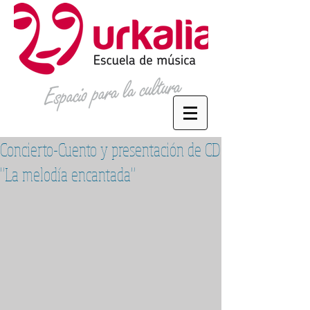
Concierto-Cuento y presentación de CD
"La melodía encantada"