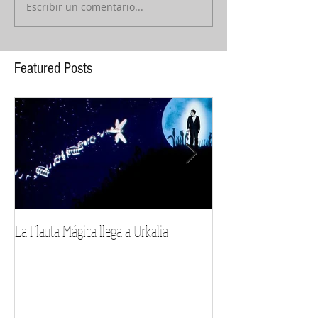
Escribir un comentario...
Featured Posts
La Flauta Mágica llega a Urkalia
Goya, Beethoven mira