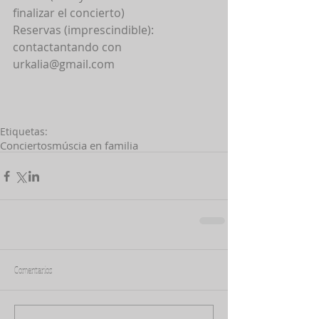
finalizar el concierto) 
Reservas (imprescindible): 
contactantando con 
urkalia@gmail.com 
Etiquetas:
Conciertos
múscia en familia
Comentarios