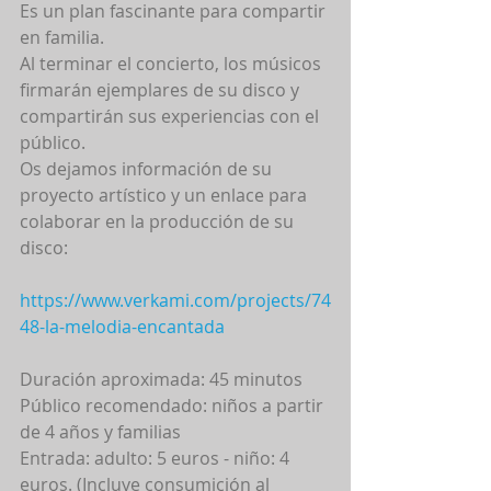
Es un plan fascinante para compartir 
en familia. 
Al terminar el concierto, los músicos 
firmarán ejemplares de su disco y 
compartirán sus experiencias con el 
público. 
Os dejamos información de su 
proyecto artístico y un enlace para 
colaborar en la producción de su 
disco: 
https://www.verkami.com/projects/74
48-la-melodia-encantada
Duración aproximada: 45 minutos 
Público recomendado: niños a partir 
de 4 años y familias 
Entrada: adulto: 5 euros - niño: 4 
euros. (Incluye consumición al 