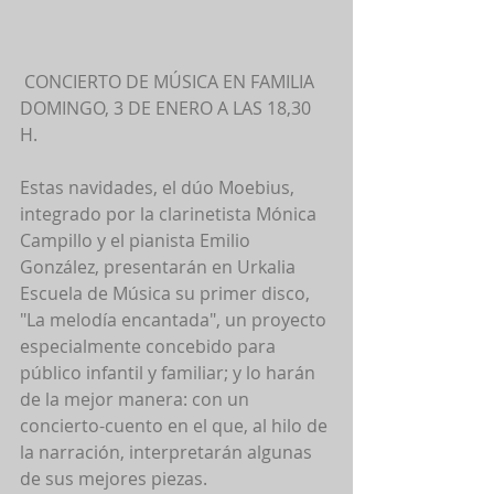
 CONCIERTO DE MÚSICA EN FAMILIA 
DOMINGO, 3 DE ENERO A LAS 18,30 
H.  
Estas navidades, el dúo Moebius, 
integrado por la clarinetista Mónica 
Campillo y el pianista Emilio 
González, presentarán en Urkalia 
Escuela de Música su primer disco, 
"La melodía encantada", un proyecto 
especialmente concebido para 
público infantil y familiar; y lo harán 
de la mejor manera: con un 
concierto-cuento en el que, al hilo de 
la narración, interpretarán algunas 
de sus mejores piezas. 