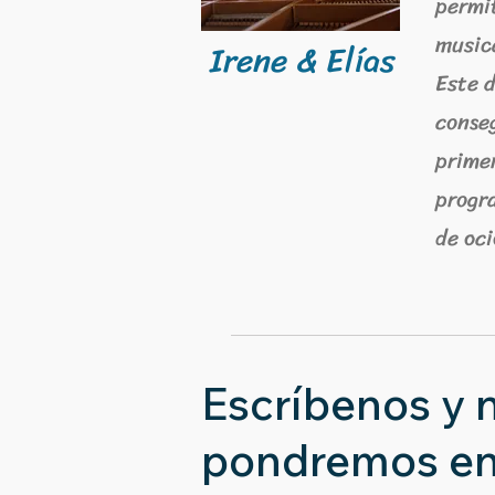
permit
music
Irene & Elías
Este d
conseg
primer
progra
de oci
Escríbenos y 
pondremos e