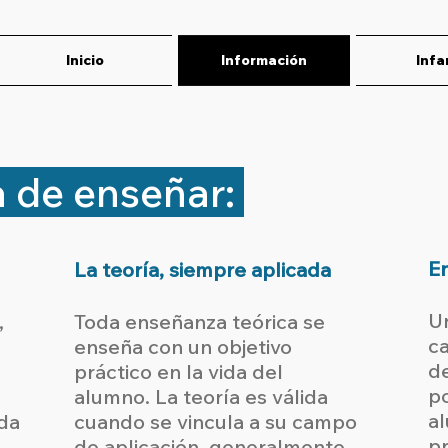
Inicio
Información
Infa
 de enseñar:
En
La teoría, siempre aplicada
U
,
Toda enseñanza teórica se
ca
enseña con un objetivo
de
práctico en la vida del
po
alumno. La teoría es válida
a
da
cuando se vincula a su campo
pr
de aplicación, generalmente