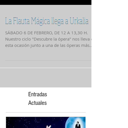
La Flauta Mágica llega a Urkalia
SÁBADO 6 DE FEBRERO, DE 12 A 13,30 H.
Nuestro ciclo "Descubre la ópera" nos lleva en
esta ocasión junto a una de las óperas más...
Entradas
Actuales