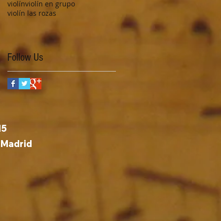
violín
violín en grupo
violín las rozas
Follow Us
15
 Madrid