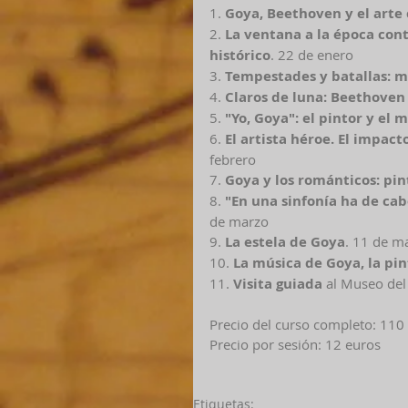
1. 
Goya, Beethoven y el arte
2. 
La ventana a la época con
histórico
. 22 de enero 
3. 
Tempestades y batallas: mús
4. 
Claros de luna: Beethoven 
5. 
"Yo, Goya": el pintor y e
6. 
El artista héroe. El impac
febrero 
7. 
Goya y los románticos: pin
8. 
"En una sinfonía ha de ca
de marzo 
9. 
La estela de Goya
. 11 de m
10. 
La música de Goya, la pi
11. 
Visita guiada
 al Museo del 
Precio del curso completo: 110
Precio por sesión: 12 euros 
Etiquetas: