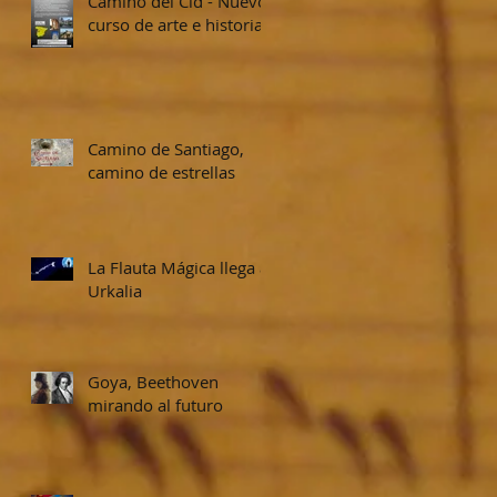
Camino del Cid - Nuevo
curso de arte e historia
Camino de Santiago,
camino de estrellas
La Flauta Mágica llega a
Urkalia
Goya, Beethoven
mirando al futuro