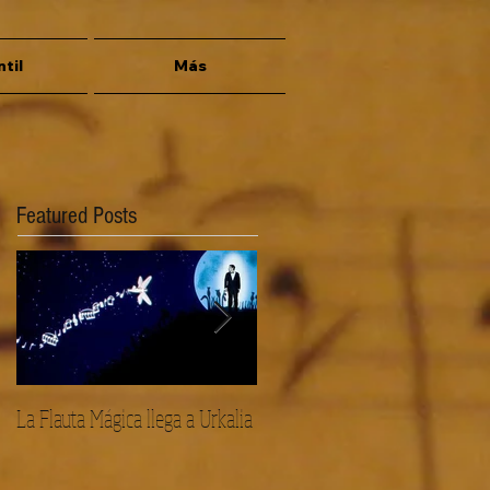
ntil
Más
Featured Posts
La Flauta Mágica llega a Urkalia
Goya, Beethoven mirando al
futuro