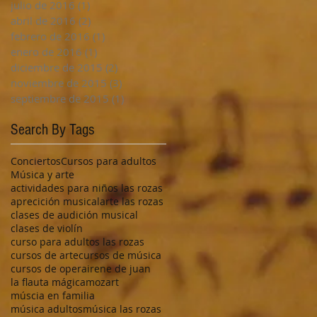
julio de 2016
(1)
1 entrada
abril de 2016
(2)
2 entradas
febrero de 2016
(1)
1 entrada
enero de 2016
(1)
1 entrada
diciembre de 2015
(2)
2 entradas
noviembre de 2015
(3)
3 entradas
septiembre de 2015
(1)
1 entrada
Search By Tags
Conciertos
Cursos para adultos
Música y arte
actividades para niños las rozas
aprecición musical
arte las rozas
clases de audición musical
clases de violín
curso para adultos las rozas
cursos de arte
cursos de música
cursos de opera
irene de juan
la flauta mágica
mozart
múscia en familia
música adultos
música las rozas